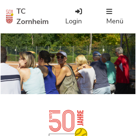
TC
Zornheim
Login
Menü