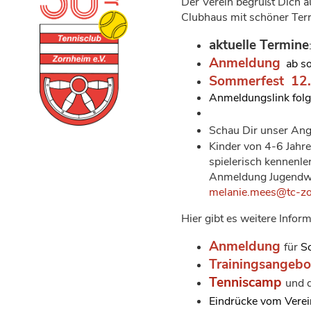
Der Verein begrüßt Dich 
Clubhaus mit schöner Ter
aktuelle Termine
Anmeldung
ab so
Sommerfest 12.
Anmeldungslink folg
Schau Dir unser Ang
Kinder von 4-6 Jahr
spielerisch kennenle
Anmeldung Jugendw
melanie.mees@tc-zo
Hier gibt es weitere Info
Anmeldung
für
Sc
Trainingsangebo
Tenniscamp
und
Eindrücke vom Verei