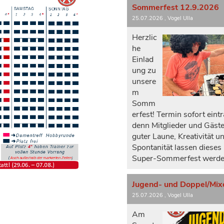
Sommerfest 12.9.2026
25.07.2026
, Vogel Ulla
Herzlic
he
Einlad
ung zu
unsere
m
Somm
erfest! Termin sofort eint
denn Mitglieder und Gäste
guter Laune, Kreativität u
Spontanität lassen dieses
Super-Sommerfest werde
25.07.2026
, Vogel Ulla
Am