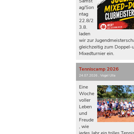
Samst
ag/Son
ntag
22.8/2
3.8.
laden
wir zur Jugendmeistersch
gleichzeitig zum Doppel-
Mixedturnier ein.
Tenniscamp 2026
24.07.2026
, Vogel Ulla
Eine
Woche
voller
Leben
und
Freude
, wie
jedes Jahr ein tolles Tenn