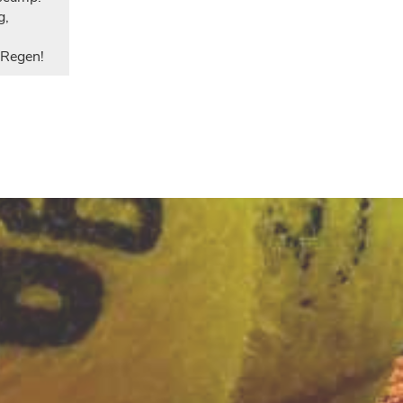
g,
 Regen!