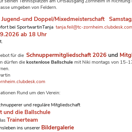
auf seinen Tennisplätzen am Ortsausgang Zornheim in Richtung
rasse umgeben von Feldern.
Jugend-und Doppel/Mixedmeisterschaft
Samstag
:
fort bei SportwartinTanja
tanja.feil@tc-zornheim.clubdesk.co
9.2026 ab 18 Uhr
t.
Schnuppermitgliedschaft 2026
und
Mitg
ebot für die
en dürfen die
kostenlose Ballschule
mit Niki montags von 15-
rnen.
artin
rnheim.clubdesk.com
rmationen Rund um den Verein:
hnupperer und reguläre Mitgliedschaft
t und die Ballschule
Trainerteam
das
Bildergalerie
nsleben ins unserer